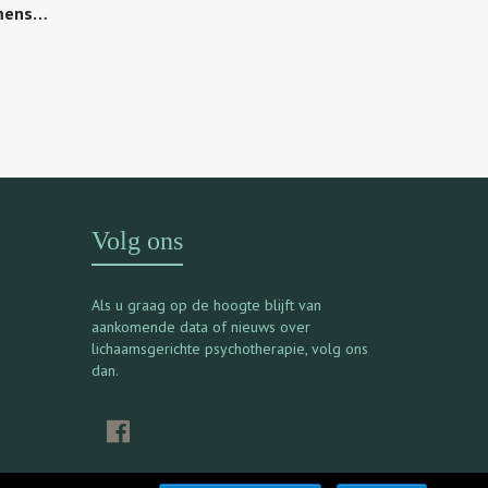
emens…
Volg ons
Als u graag op de hoogte blijft van
aankomende data of nieuws over
lichaamsgerichte psychotherapie, volg ons
dan.