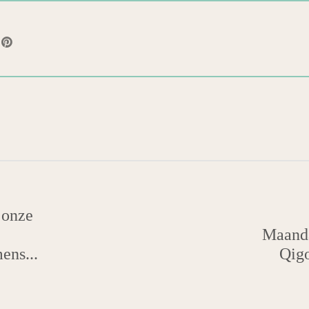
 onze
Maand
ens...
Qigo