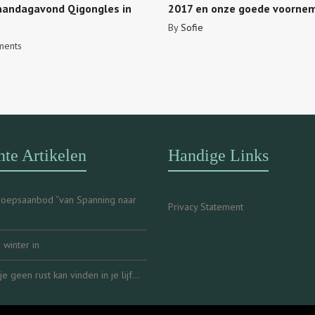
aandagavond Qigongles in
2017 en onze goede voorn
By
Sofie
ents
te Artikelen
Handige Links
oepsaanbod “van Spanning naar
Privacy Statement
winter in
e geen rust kan vinden in je lijf…