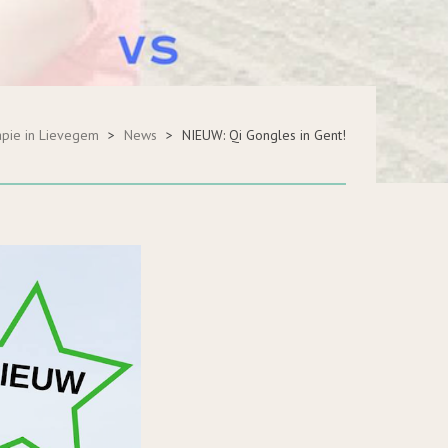
apie in Lievegem
>
News
>
NIEUW: Qi Gongles in Gent!