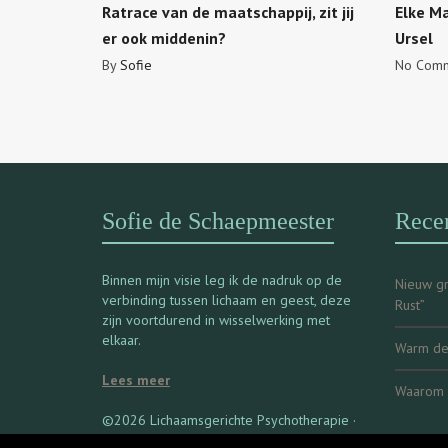
Ratrace van de maatschappij, zit jij
Elke M
er ook middenin?
Ursel
By
Sofie
No Comm
Sofie de Schaepmeester
Recen
Binnen mijn visie leg ik de nadruk op de
Nieuw gr
verbinding tussen lichaam en geest, deze
Rust”
zijn voortdurend in wisselwerking met
elkaar.
Warm de 
Lees meer
Waarom j
©2026 Lichaamsgerichte Psychotherapie ·
Powered by First Aid Marketing.