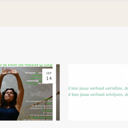
SEP
14