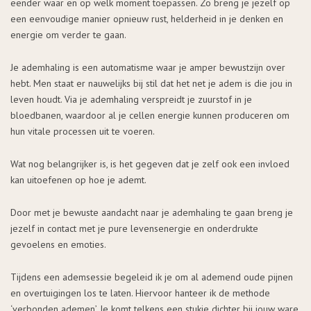
eender waar en op welk moment toepassen. Zo breng je jezelf op
een eenvoudige manier opnieuw rust, helderheid in je denken en
energie om verder te gaan.
Je ademhaling is een automatisme waar je amper bewustzijn over
hebt. Men staat er nauwelijks bij stil dat het net je adem is die jou in
leven houdt. Via je ademhaling verspreidt je zuurstof in je
bloedbanen, waardoor al je cellen energie kunnen produceren om
hun vitale processen uit te voeren.
Wat nog belangrijker is, is het gegeven dat je zelf ook een invloed
kan uitoefenen op hoe je ademt.
Door met je bewuste aandacht naar je ademhaling te gaan breng je
jezelf in contact met je pure levensenergie en onderdrukte
gevoelens en emoties.
Tijdens een ademsessie begeleid ik je om al ademend oude pijnen
en overtuigingen los te laten. Hiervoor hanteer ik de methode
‘verbonden ademen’. Je komt telkens een stukje dichter bij jouw ware